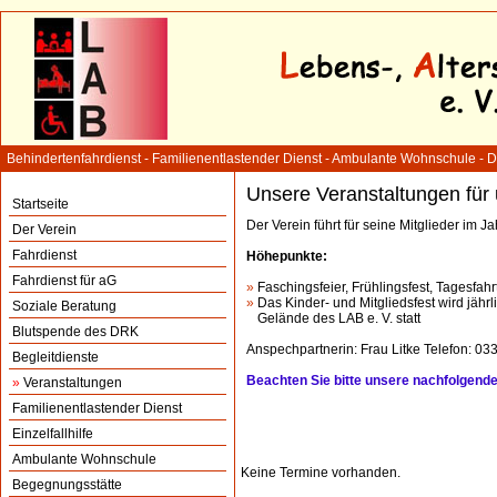
Behindertenfahrdienst - Familienentlastender Dienst - Ambulante Wohnschule - 
Unsere Veranstaltungen für 
Startseite
Der Verein führt für seine Mitglieder im J
Der Verein
Fahrdienst
Höhepunkte:
Fahrdienst für aG
»
Faschingsfeier, Frühlingsfest, Tagesfahr
»
Das Kinder- und Mitgliedsfest wird jährl
Soziale Beratung
»
Gelände des LAB e. V. statt
Blutspende des DRK
Anspechpartnerin: Frau Litke Telefon: 0
Begleitdienste
Beachten Sie bitte unsere nachfolgend
»
Veranstaltungen
Familienentlastender Dienst
Einzelfallhilfe
Ambulante Wohnschule
Keine Termine vorhanden.
Begegnungsstätte