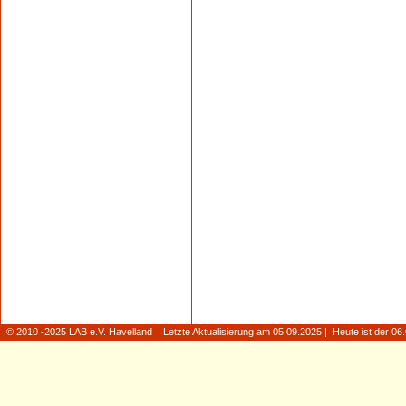
© 2010 -2025 LAB e.V. Havelland | Letzte Aktualisierung am 05.09.2025 | Heute ist der 0