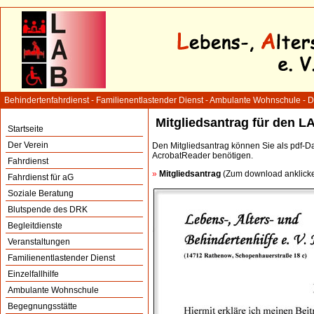
Behindertenfahrdienst - Familienentlastender Dienst - Ambulante Wohnschule - 
Mitgliedsantrag für den L
Startseite
Der Verein
Den Mitgliedsantrag können Sie als pdf-Da
AcrobatReader benötigen.
Fahrdienst
»
Mitgliedsantrag
(Zum download anklick
Fahrdienst für aG
Soziale Beratung
Blutspende des DRK
Begleitdienste
Veranstaltungen
Familienentlastender Dienst
Einzelfallhilfe
Ambulante Wohnschule
Begegnungsstätte