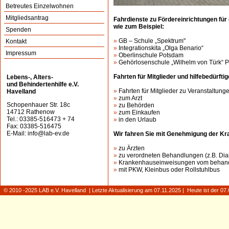
Betreutes Einzelwohnen
Mitgliedsantrag
Fahrdienste zu Fördereinrichtungen für 
wie zum Beispiel:
Spenden
»
GB – Schule „Spektrum"
Kontakt
»
Integrationskita „Olga Benario“
Impressum
»
Oberlinschule Potsdam
»
Gehörlosenschule „Wilhelm von Türk“ 
Fahrten für Mitglieder und hilfebedürfti
Lebens-, Alters-
und Behindertenhilfe e.V.
»
Fahrten für Mitglieder zu Veranstaltung
Havelland
»
zum Arzt
Schopenhauer Str. 18c
»
zu Behörden
14712 Rathenow
»
zum Einkaufen
Tel.: 03385-516473 + 74
»
in den Urlaub
Fax: 03385-516475
E-Mail:
info@lab-ev.de
Wir fahren Sie mit Genehmigung der K
»
zu Ärzten
»
zu verordneten Behandlungen (z.B. Dia
»
Krankenhauseinweisungen vom behande
»
mit PKW, Kleinbus oder Rollstuhlbus
© 2010 -2025 LAB e.V. Havelland | Letzte Aktualisierung am 07.11.2025 | Heute ist der 0